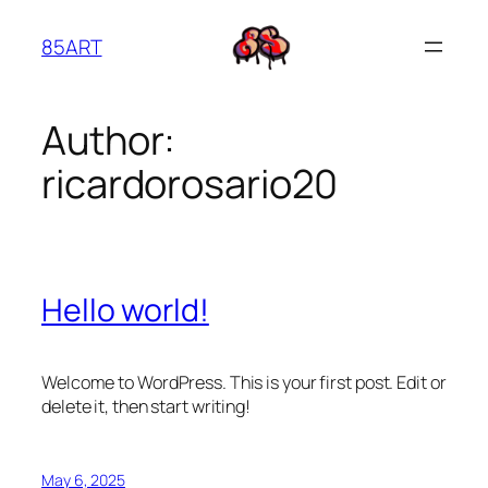
Skip
85ART
to
content
Author:
ricardorosario20
Hello world!
Welcome to WordPress. This is your first post. Edit or
delete it, then start writing!
May 6, 2025